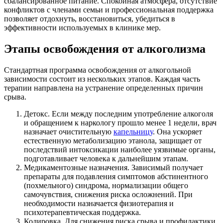
сбалансированное питание. Спокойная атмосфера, отсутствие
конфликтов с членами семьи и профессиональная поддержка
позволяет отдохнуть, восстановиться, убедиться в
эффективности используемых в клинике мер.
Этапы освобождения от алкоголизма
Стандартная программа освобождения от алкогольной
зависимости состоит из нескольких этапов. Каждая часть
терапии направлена на устранение определенных причин
срыва.
Детокс. Если между последним употребление алкоголя
и обращением к наркологу прошло менее 1 недели, врач
назначает очистительную
капельницу
. Она ускоряет
естественную метаболизацию этанола, защищает от
последствий интоксикации наиболее уязвимые органы,
подготавливает человека к дальнейшим этапам.
Медикаментозные назначения. Зависимый получает
препараты для подавления симптомов абстинентного
(похмельного) синдрома, нормализации общего
самочувствия, снижения риска осложнений. При
необходимости назначается физиотерапия и
психотерапевтическая поддержка.
Кодировка. Для снижения риска срыва и профилактики