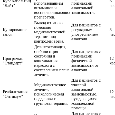
Курс капельниц
6
использованием
признаками
"Лайт"
ча
витаминов и
алкогольной
восстанавливающих
зависимости.
препаратов.
Вывод из запоя с
Для пациентов с
помощью
Купирование
регулярным
8
медикаментозной
запоя
употреблением
ча
терапии под
алкоголя.
контролем врача.
Дезинтоксикация,
стабилизация
Для пациентов с
состояния и
признаками
Программа
12
консультация
физической
"Стандарт"
ча
нарколога с
зависимости от
составлением плана
алкоголя.
лечения.
Для пациентов с
Медикаментозное
тяжелой
лечение,
алкогольной
Реабилитация
12
психологическая
зависимостью,
"Оптимум"
ча
поддержка и
нуждающихся в
групповая терапия.
комплексной
помощи.
Для пациентов с