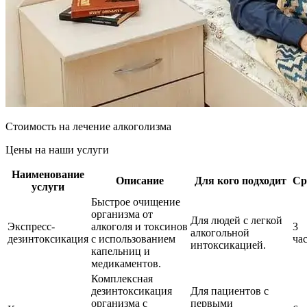
Стоимость на лечение алкоголизма
Цены на наши услуги
Наименование
Описание
Для кого подходит
Ср
услуги
Быстрое очищение
организма от
Для людей с легкой
Экспресс-
алкоголя и токсинов
3
алкогольной
дезинтоксикация
с использованием
ча
интоксикацией.
капельниц и
медикаментов.
Комплексная
дезинтоксикация
Для пациентов с
организма с
первыми