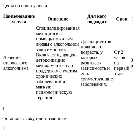
Цены на наши услуги
Наименование
Для кого
Описание
Срок
услуги
подходит
Специализированная
медицинская
помощь пожилым
Для пациентов
людям с алкогольной
пожилого
зависимостью.
возраста, у
От 2
Включает щадящую
Лечение
которых
часов
детоксикацию,
3
старческого
развилась
на
медикаментозную
р
алкоголизма
зависимость и
первый
поддержку с учётом
есть
этап
хронических
сопутствующие
заболеваний и
заболевания.
мягкую
психологическую
терапию.
1
Оставьте заявку или позвоните
2