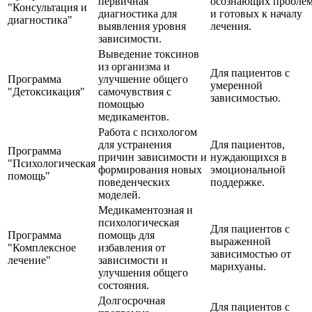
первичная
осознающих пробле
"Консультация и
диагностика для
и готовых к началу
диагностика"
выявления уровня
лечения.
зависимости.
Выведение токсинов
из организма и
Для пациентов с
Программа
улучшение общего
умеренной
"Детоксикация"
самочувствия с
зависимостью.
помощью
медикаментов.
Работа с психологом
для устранения
Для пациентов,
Программа
причин зависимости и
нуждающихся в
"Психологическая
формирования новых
эмоциональной
помощь"
поведенческих
поддержке.
моделей.
Медикаментозная и
психологическая
Для пациентов с
Программа
помощь для
выраженной
"Комплексное
избавления от
зависимостью от
лечение"
зависимости и
марихуаны.
улучшения общего
состояния.
Долгосрочная
Для пациентов с