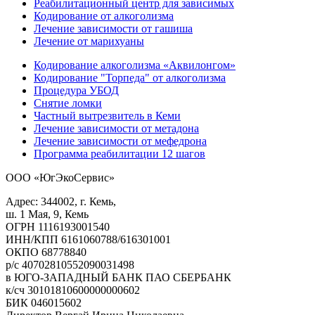
Реабилитационный центр для зависимых
Кодирование от алкоголизма
Лечение зависимости от гашиша
Лечение от марихуаны
Кодирование алкоголизма «Аквилонгом»
Кодирование "Торпеда" от алкоголизма
Процедура УБОД
Снятие ломки
Частный вытрезвитель в Кеми
Лечение зависимости от метадона
Лечение зависимости от мефедрона
Программа реабилитации 12 шагов
ООО «ЮгЭкоСервис»
Адрес: 344002, г. Кемь,
ш. 1 Мая, 9, Кемь
ОГРН 1116193001540
ИНН/КПП 6161060788/616301001
ОКПО 68778840
р/с 40702810552090031498
в ЮГО-ЗАПАДНЫЙ БАНК ПАО СБЕРБАНК
к/сч 30101810600000000602
БИК 046015602