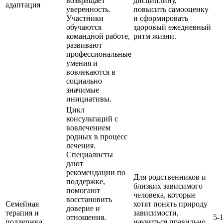
возвращает
дисциплину,
адаптация
уверенность.
повысить самооценку
Участники
и сформировать
обучаются
здоровый ежедневный
командной работе,
ритм жизни.
развивают
профессиональные
умения и
вовлекаются в
социально
значимые
инициативы.
Цикл
консультаций с
вовлечением
родных в процесс
лечения.
Специалисты
дают
рекомендации по
Для родственников и
поддержке,
близких зависимого
помогают
человека, которые
восстановить
Семейная
хотят понять природу
доверие и
терапия и
зависимости,
отношения.
5-
поддержка
научиться правильно