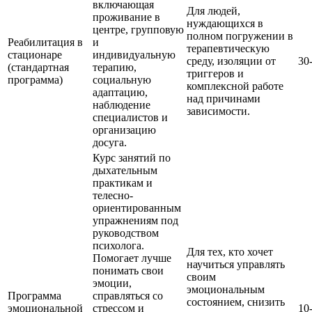
включающая
Для людей,
проживание в
нуждающихся в
центре, групповую
полном погружении в
Реабилитация в
и
терапевтическую
стационаре
индивидуальную
среду, изоляции от
30
(стандартная
терапию,
триггеров и
программа)
социальную
комплексной работе
адаптацию,
над причинами
наблюдение
зависимости.
специалистов и
организацию
досуга.
Курс занятий по
дыхательным
практикам и
телесно-
ориентированным
упражнениям под
руководством
психолога.
Для тех, кто хочет
Помогает лучше
научиться управлять
понимать свои
своим
эмоции,
эмоциональным
Программа
справляться со
состоянием, снизить
эмоциональной
стрессом и
10