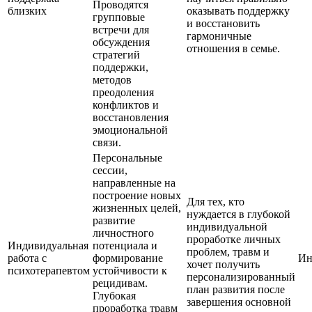
Проводятся
близких
оказывать поддержку
групповые
и восстановить
встречи для
гармоничные
обсуждения
отношения в семье.
стратегий
поддержки,
методов
преодоления
конфликтов и
восстановления
эмоциональной
связи.
Персональные
сессии,
направленные на
построение новых
Для тех, кто
жизненных целей,
нуждается в глубокой
развитие
индивидуальной
личностного
проработке личных
Индивидуальная
потенциала и
проблем, травм и
работа с
формирование
Ин
хочет получить
психотерапевтом
устойчивости к
персонализированный
рецидивам.
план развития после
Глубокая
завершения основной
проработка травм